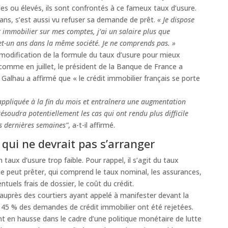
les ou élevés, ils sont confrontés à ce fameux taux d’usure.
ans, s’est aussi vu refuser sa demande de prêt.
« Je dispose
 immobilier sur mes comptes, j’ai un salaire plus que
-et-un ans dans la même société. Je ne comprends pas. »
a modification de la formule du taux d’usure pour mieux
s comme en juillet, le président de la Banque de France a
 Galhau a affirmé que « le crédit immobilier français se porte
 appliquée à la fin du mois et entraînera une augmentation
résoudra potentiellement les cas qui ont rendu plus difficile
es dernières semaines”
, a-t-il affirmé.
qui ne devrait pas s’arranger
taux d’usure trop faible. Pour rappel, il s’agit du taux
peut prêter, qui comprend le taux nominal, les assurances,
ntuels frais de dossier, le coût du crédit.
uprès des courtiers ayant appelé à manifester devant la
45 % des demandes de crédit immobilier ont été rejetées.
nt en hausse dans le cadre d’une politique monétaire de lutte