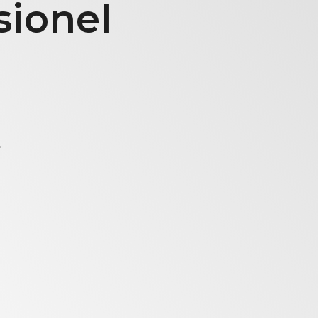
sionel
S