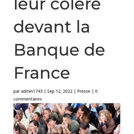
leur colère
devant la
Banque de
France
par
admin1743
|
Sep 12, 2022
|
Presse
|
0
commentaires